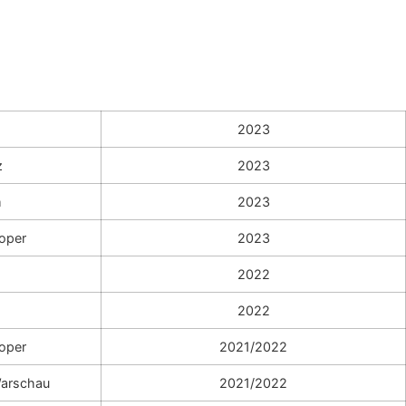
2023
z
2023
m
2023
oper
2023
2022
2022
oper
2021/2022
Warschau
2021/2022